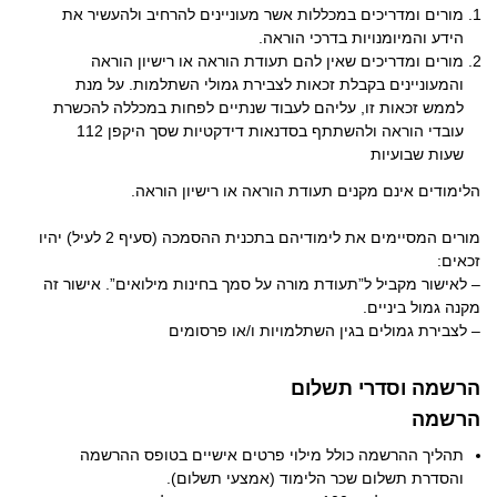
מורים ומדריכים במכללות אשר מעוניינים להרחיב ולהעשיר את
הידע והמיומנויות בדרכי הוראה.
מורים ומדריכים שאין להם תעודת הוראה או רישיון הוראה
והמעוניינים בקבלת זכאות לצבירת גמולי השתלמות. על מנת
לממש זכאות זו, עליהם לעבוד שנתיים לפחות במכללה להכשרת
עובדי הוראה ולהשתתף בסדנאות דידקטיות שסך היקפן 112
שעות שבועיות
הלימודים אינם מקנים תעודת הוראה או רישיון הוראה.
מורים המסיימים את לימודיהם בתכנית ההסמכה (סעיף 2 לעיל) יהיו
זכאים:
– לאישור מקביל ל”תעודת מורה על סמך בחינות מילואים”. אישור זה
מקנה גמול ביניים.
– לצבירת גמולים בגין השתלמויות ו/או פרסומים
הרשמה וסדרי תשלום
הרשמה
תהליך ההרשמה כולל מילוי פרטים אישיים בטופס ההרשמה
והסדרת תשלום שכר הלימוד (אמצעי תשלום).