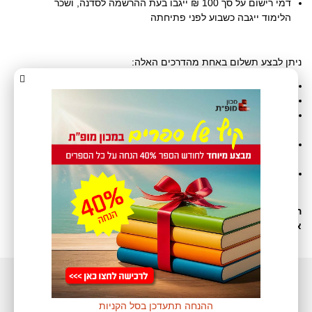
דמי רישום על סך 100 ₪ ייגבו בעת ההרשמה לסדנה, ושכר
הלימוד ייגבה כשבוע לפני פתיחתה
ניתן לבצע תשלום באחת מהדרכים האלה:
תשלום מקוון – דרך האינטרנט באמצעות כרטיס אשראי.
עסקת אשראי טלפונית.
שליחת המחאה בדואר (לכתובת: מכון מופ”ת, ת”ד 48538
תל-אביב מיקוד 61484).
שליחת מכתב התחייבות של המוסד המעסיק לכיסוי שכר הלימוד
(פקס 03-6901481 או דוא”ל
mlomdim@macam.ac.il
).
מזומן
ההרשמה תאושר רק בתום התהליך כולו (מילוי טופס רישום והסדרת
אמצעי תשלום).
ההנחה תתעדכן בסל הקניות