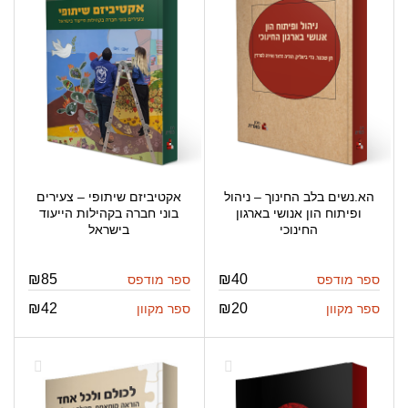
הא.נשים בלב החינוך – ניהול
אקטיביזם שיתופי – צעירים
ופיתוח הון אנושי בארגון
בוני חברה בקהילות הייעוד
החינוכי
בישראל
₪
85
₪
40
ספר מודפס
ספר מודפס
₪
42
₪
20
ספר מקוון
ספר מקוון