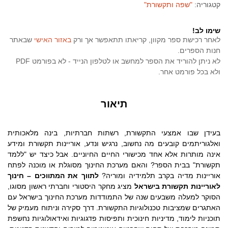
קטגוריה:
"שפה ותקשורת"
שימו לב!
לאחר רכישת ספר מקוון, קריאתו תתאפשר אך ורק
באזור האישי
שבאתר
חנות הספרים.
לא ניתן להוריד את הספר למחשב או לטלפון הנייד - לא בפורמט PDF
ולא בכל פורמט אחר.
תיאור
בעידן שבו אמצעי התקשורת, רשתות חברתיות, בינה מלאכותית
ואלגוריתמים קובעים מה נחשוב, נרגיש ונדע, אוריינות תקשורת ומידע
אינה מותרות אלא אחד מכישורי החיים החיוניים. אבל כיצד יש "ללמד
תקשורת" בבית הספר? והאם מערכת החינוך מסוגלת או מוכנה לפתח
אוריינות מדיה בקרב תלמידיה ומוריה?
לתווך את המתווכים – חינוך
לאוריינות תקשורת
בישראל
מציג מחקר היסטורי וחברתי ראשון מסוגו,
הסוקר למעלה משבעים שנה של התמודדות מערכת החינוך בישראל עם
האתגרים שמציבות טכנולוגיות התקשורת. דרך סקירה וניתוח מעמיק של
תוכניות לימוד, מדיניות חינוכית ותפיסות פדגוגיות ואידאולוגיות נחשפת