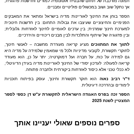
תמונה מורכבת של תחום שהבטיח אוטונומיה למורים וחדשנות פדגוגית,
אך נתקל שוב ושוב במכשולים פוליטיים ומבניים.
https://store.macam.ac.il/wp-
content/uploads/2025/11/2333.pdf
הספר בוחן את החינוך לאוריינות מדיה בישראל ומתאר את המאבקים
הפנימיים והחיצוניים שעיצבו את גבולות התחום: בין חדשנות חינוכית
למערכת חינוך שמרנית; בין ערכים לאומיים לחינוך לאזרחות גלובלית;
ובין פדגוגיה של שיתוף והתלכדות לבין מבנים ריכוזיים והיררכיים.
לתווך את המתווכים
מציע קריאה מעוררת מחשבה – לאנשי חינוך,
לחוקרי תקשורת, לקובעי מדיניות ולכל מי שמאמין שלמידה על מדיה היא
גם למידה על כוח, על חברה ועל דמוקרטיה; יתר על כן, הוא מעודד
קריאה לפעולה: לעדכון יסודי של החינוך לאוריינות מדיה בעידן הדיגיטלי,
לא ככלי טכני אלא כיסוד לאזרחות ביקורתית ולחברה פתוחה.
ד"ר רביב נאוה
הוא חוקר תקשורת וחינוך, עוסק בפיתוח תוכניות
לימודים ובהדרכה דיגיטלית.
הספר זכה בפרס האגודה הישראלית לתקשורת ע"ש דן כספי לספר
המצטיין לשנת 2025
ספרים נוספים שאולי יעניינו אותך