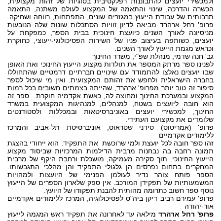
ולמכשירי יועצים להתבוננות רפלקטיבית בסוגיות של זהות מקצועית,
הכשרה והדרכה, שינוי והתאמה של המקצוע לעולם משתנה, התאמה
תרבותית של עבודת הייעוץ במגזרים שונים, התפתחות, רווחה ושחיקה.
פרופ' רחל ארהרד מביאה לדיון זוויות הסתכלות שונות שלה הנובעות
מניסיונה לאורך השנים כיועצת חינוכית בבית הספר, כמפקחת על
יועצים, כשותפה בעיצוב פניו של השירות הפסיכולוגי-ייעוצי, כחוקרת
וכראש מגמת הייעוץ לאורך השנים.
גב' חנה שדמי, מנהלת שפ"י, משרד החינוך
לפנינו ספר מרתק המספר את תולדות מקצוע הייעוץ החינוכי ואת האופן
שבו יועצים נאלצו להתמודד עם שינויים חברתיים דרמטיים שהתחוללו
בחברה הישראלית ולחפש את זהותם המקצועית. ואין מי שיכול לספר
סיפור זה טוב יותר מפרופ' ארהרד, שהייתה בצמתים חשובים בכל רמות
המקצוע ובמערכת החינוך ומחוצה לה, כאשת אקדמיה חוקרת. ספר זה
הוא חובה ליועצים בשטח, למנהלים, למנהיגות המקצועית במשרד
החינוך, למכשירי יועצים באוניברסיטאות ובמכללות ולסטודנטים
שלומדים את מקצועם העתידי.
פרופ' (אמריטוס) סידני שטראוס, אוניברסיטת תל-אביב והמרכז
ללימודים אקדמיים
זהו ספר חובה לכל יועצת ולמי שרוכשת את התפקיד. הוא ייחודי בהצגת
תמונה רחבה בה נבחנות מרבית הדילמות המרכזיות שביסוד מקצוע
הייעוץ החינוכי. תוך סקירה מעמיקה, מושכלת ורחבת היקף של מרבית
המחקרים בתחום נפרסים הן גלגולי התפקיד והן מהלכי התגבשותו.
הספר פותח צוהר נדיר לעולמן הפנימי של היועצות ולמהויות
המשמעותיות של תפקידן המורכב. אין ספק שלארון הספרים של הייעוץ
נוסף ספר חשוב כתרומה מהותית להבנת תפקודו של היועץ.
פרופ' עמירם רביב דיקן ביה"ס לפסיכולוגיה, המרכז ללימודים אקדמיים
אור-יהודה
פרופ' רחל ארהרד
מילאה עד לאחרונה את תפקיד ראש המגמה לייעוץ