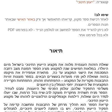
קטגוריה:
"ייעוץ חינוכי"
שימו לב!
לאחר רכישת ספר מקוון, קריאתו תתאפשר אך ורק
באזור האישי
שבאתר
חנות הספרים.
לא ניתן להוריד את הספר למחשב או לטלפון הנייד - לא בפורמט PDF
ולא בכל פורמט אחר.
תיאור
שאלת הזהות העצמית מלווה את מקצוע הייעוץ החינוכי בישראל מיום
היוולדו. במלאות חמישים שנה למקצוע מציג הספר תמונת מצב רחבה
המסכמת את הישגי המקצוע עד כה, מתארת אמפירית את מיקומו
בהווה ושואלת לאן פניו מועדות בעשורים הבאים. בספר מוצגות זוויות
התבוננות מקוריות על המקצוע – התפתחותו וזהותו; התפתחות הקריירה
המקצועית של היועצות; יחסי הגומלין בין היועצים
משלימי התפקיד שלהם; עולמן הפנימי של היועצות; ומבט לעתיד.
הספר מניח תשתית מחקרית מוצקה לרב-שיח בכל הרמות, שבו יועלו
לסדר היום שאלות, דילמות וקונפליקטים הרלוונטיים לזהותו של מקצוע
הייעוץ החינוכי.
קריאת הספר הוא תהליך מרתק של התבוננות ומחשבה קדימה על
תפקיד הייעוץ החינוכי, ויש בו הזמנה ליועצים חינוכיים, למנהלים