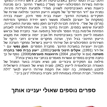
חינוכי בבית הספר לחינוך באוניברסיטת תל-אביב וראש היחידה למחקר
ופיתוח בשירות הפסיכולוגי-ייעוצי (שפ"י) במשרד החינוך. כיום מכהנת
כיועצת נשיא האוניברסיטה לשוויון מגדרי ולמניעת הטרדות מיניות.
נמנית עם "דור המייסדים" של מקצוע הייעוץ החינוכי ומילאה שורות של
תפקידים במערכת החינוך: יועצת בבית ספר תיכון, יועצת בכירה
(מפקחת על יועצים) ולמעלה מעשור ראש יחידת המחקר והפיתוח
(מו"פ) של שפ"י. פיתחה תכניות לקידום חוסן נפשי ומניעת התאבדויות,
למניעת שימוש בסמים, תכניות בחינוך מיני, את המתודולוגיה לאבחון
הפחתת אלימות בבתי הספר ולטיפול בתופעה ועוד. כחברת סגל וכראש
המגמה לייעוץ חינוכי באוניברסיטת תל-אביב יזמה וביססה את מקצוע
הייעוץ החינוכי בגיל הרך, וערכה מחקרים ארציים רחבי היקף על
השירותים הפסיכולוגיים ועל שירותי הייעוץ בישראל ומחקרי הערכה של
תכניות ייעוציות במערכת החינוך. מחברת הספרים:
חוסן נפשי
עם י'
אל-דור (1991),
אקלים חינוכי מיטבי
(2001),
ייעוץ בבית ספר בחברה
משתנה
(עם א' קלינגמן, 2004) ו
היוועצות מעצימה
(2008). נוסף על כך
כתבה פרקים בספרים ועשרות מאמרים בכתבי עת בארץ ובחו"ל.
מילאה גם תפקידים ציבוריים: סגן נשיא וחברה בוועד המנהל של
האגודה הבינלאומית לייעוץ (IAC); סגנית נשיא של האגודה הישראלית
לתכנון המשפחה, בה יזמה את הקמת שירותי הייעוץ לנוער "דלת
פתוחה"; חברת הנהלה בעמותת להב וחברה בהנהלת "ניצן בייבי".
ספרים נוספים שאולי יעניינו אותך