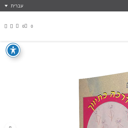
עברית
0
0
דף
הזמנות