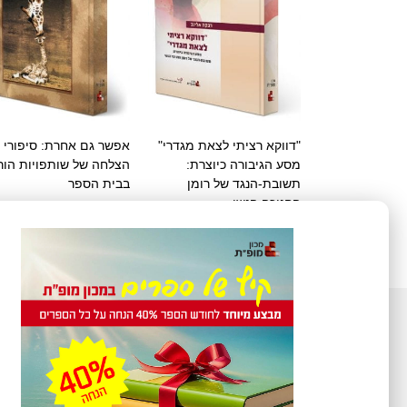
"דווקא רציתי לצאת מגדרי"
אפשר גם אחרת: סיפורי
מסע הגיבורה כיוצרת:
הצלחה של שותפויות הור
תשובת-הנגד של רומן
בבית הספר
החניכה הנשי
30
₪
חינם
בחר אפשרויות
בחר אפשרויות
בנושאי רכישות ספרים
ניתן לפנות בימים ראשון – חמישי