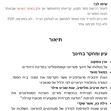
שימו לב!
לאחר רכישת ספר מקוון, קריאתו תתאפשר אך ורק
באזור האישי
שבאתר
חנות הספרים.
לא ניתן להוריד את הספר למחשב או לטלפון הנייד - לא בפורמט PDF
ולא בכל פורמט אחר.
תיאור
​עיון ומחקר בחינוך
ערן גוסקוב
על בטלותו של חינוך פטריוטי-קוסמופוליטי במדינת היהודים
כמאל מועד
הגות חינוכית פרוגרסיבית אשר הקדימה את זמנה: בית הספר,
המורה והתלמיד הראויים לפי ח'ליל אל-סכּאכּיני
רינת ארביב-אלישיב, ענת שביט מילר
מעורבות חברתית בהכשרת מורים: הערכת הסטודנטים את
תרומתה לטיפוח ״תודעה חברתית ומקצועית מכוּונת קהילה״
גילת כץ, אשר שקדי
פנים שונות לתפיסות למידה של סטודנטים להוראה: השלכות על