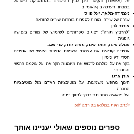
79 (TIMSS) והקֶשר בינן לבין ההישגים במתמטיקה בישראל
במבחני הערכה בין-לאומיים
נעמי דה-מלאך, יעל פויס
שגרה של שירה: מורות לספרות בוחרות שירים להוראה
אורנה לוין
"להרביץ תורה": ייצוגים ספרותיים לשימוש של מורים בענישה
גופנית
עמלה עינת, תומר עינת, מאיה גורה, עדי שגב
אסירים קוראים את עצמם: השפעת הסיפור האישי של אסירים
חסרי ידע וניסיון
בקריאה על יכולתם לרכוש את מיומנות הקריאה ועל עולמם הרגשי
והחברתי
אורן אֶרְגַז
חינוך מחפש משמעות: על מוטיבציות האדם מול מוטיבציות
החברה
ועל פדגוגיה מתבוננת כדרך לתווך ביניה
לכתב העת במלואו בפורמט pdf
ספרים נוספים שאולי יעניינו אותך