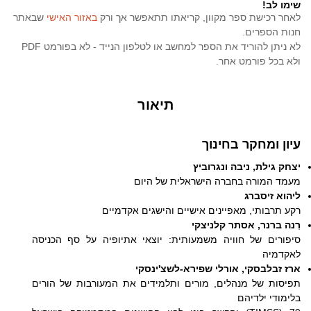
שימו לב!
לאחר רכישת ספר מקוון, קריאתו תתאפשר אך ורק
באזור האישי
שבאתר
חנות הספרים.
לא ניתן להוריד את הספר למחשב או לטלפון הנייד - לא בפורמט PDF
ולא בכל פורמט אחר.
תיאור
עיון ומחקר בחינוך
יצחק גילת, ניבה ונגרוביץ
מעמד המורה בחברה הישראלית של היום
ליהוא זיסברג
רקע תרבותי, מאפיינים אישיים והישגים אקדמיים
רִנה ברנר, אסתר קלניצקי
סיפורים של חוויה משמעותית: יוצאי אתיופיה על סף הכניסה
לאקדמיה
ארז זבלבסקי, אורלי שפירא-לשצ'ינסקי
תפיסות של מנהלים, מורים ותלמידים את המעורבות של הורים
בלימודי ילדיהם