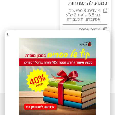
כמנוע להתפתחות
וצמיחה – ינואר
מועדים:
8 מפגשים
2027
בני 3.5 ש"ע + 2 ש"ע
אסינכרוניות לעבודה
עצמית במהלך הקורס,
סה"כ: 30 ש"ע ימי
מרצה:
אפרת
ראשון 18:30 – 21:15
חבושה-פלדמן
30
שעות
אקדמיות
20
מועדים
נוספים
דצמבר