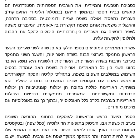
בסביבה הטבעית והמיידית; את הערבית הספרותית הסטנדרטית הם
פוגשים בבית הספר ובהמשך חייהם (במסלול הלימודי התעסוקתי);
העברית נתפסת אצלם כשפה שנייה ודומיננטית בסביבה הרחבה;
והאנגלית משמשת אותם כשפת תקשורת בין-לאומית. המעברים משפה
לשפה דורשים גם מעברים בין-תרבותיים היכולים להקל את ההבנה
ולחלופין להקשות עליה.
עשרת המאמרים המופיעים בספר חולקו באופן שווה לשני שערים: השער
הראשון מתמקד בערוצי הבנה בשדה האוריינות; והשער השני מתמקד
בערוצי תרבות בשדה האוריינות. האוריינות הלשונית היא נושא העובר
כחוט השני בין כל המאמרים. אוריינות בשפת האם עומדת בבסיס
השימוש במשלבים השונים בשפה, בתהליכי קליטה והפקה תקשורתיים
ובמפגש האדם עם טקסטים שונים המוערכים בחברה שאליה הוא
משתייך. האוריינות כוללת בחובה הן יכולות קוגניטיביות הן יכולות
חברתיות ותקשורתיות. המאמרים מתמקדים ברכישת היכולות
האורייניות בערבית בקרב כלל האוכלוסייה, ובתוך כך גם באוכלוסיות עם
צרכים מיוחדים.
הספר מיועד בראש ובראשונה לעוסקים בתחומי ההוראה השונים
בערבית כשפת אם. העיסוק בתופעות הדיגלוסיה (כפל שפה) ובטקסטים
מסוגות שונות הופך אותו למאגר חשוב. עם זאת נקודת המוצא שלו
עשויה להיות רחבה יותר ממחקר ממוקד שפת אם ערבית. למעשה, יש בו