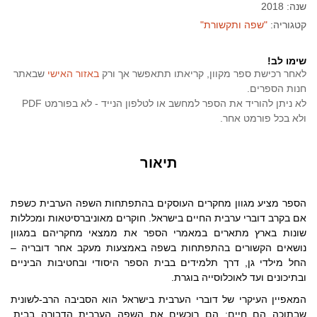
שנה: 2018
קטגוריה:
"שפה ותקשורת"
שימו לב!
לאחר רכישת ספר מקוון, קריאתו תתאפשר אך ורק
באזור האישי
שבאתר
חנות הספרים.
לא ניתן להוריד את הספר למחשב או לטלפון הנייד - לא בפורמט PDF
ולא בכל פורמט אחר.
תיאור
ה
ספר מציע מגוון מחקרים העוסקים בהתפתחות השפה הערבית כשפת
אם בקרב דוברי ערבית החיים בישראל. חוקרים מאוניברסיטאות ומכללות
שונות בארץ מתארים במאמרי הספר את ממצאי מחקריהם במגוון
נושאים הקשורים בהתפתחות בשפה באמצעות מעקב אחר דובריה –
החל מילדי גן, דרך תלמידים בבית הספר היסודי ובחטיבות הביניים
ובתיכונים ועד לאוכלוסייה בוגרת.
המאפיין העיקרי של דוברי הערבית בישראל הוא הסביבה הרב-לשונית
שבתוכה הם חיים: הם רוכשים את השפה הערבית הדבורה בבית,