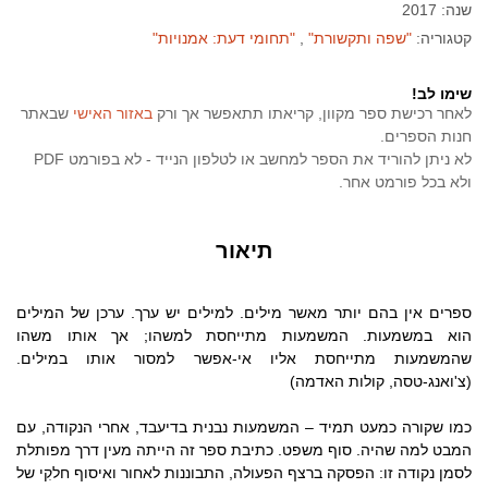
שנה: 2017
קטגוריה:
"שפה ותקשורת"
"תחומי דעת: אמנויות"
שימו לב!
לאחר רכישת ספר מקוון, קריאתו תתאפשר אך ורק
באזור האישי
שבאתר
חנות הספרים.
לא ניתן להוריד את הספר למחשב או לטלפון הנייד - לא בפורמט PDF
ולא בכל פורמט אחר.
תיאור
ספרים אין בהם יותר מאשר מילים. למילים יש ערך. ערכן של המילים
הוא במשמעות. המשמעות מתייחסת למשהו; אך אותו משהו
שהמשמעות מתייחסת אליו אי-אפשר למסור אותו במילים.
(צ'ואנג-טסה, קולות האדמה)
כמו שקורה כמעט תמיד – המשמעות נבנית בדיעבד, אחרי הנקודה, עם
המבט למה שהיה. סוף משפט. כתיבת ספר זה הייתה מעין דרך מפותלת
לסמן נקודה זו: הפסקה ברצף הפעולה, התבוננות לאחור ואיסוף חלקִי של