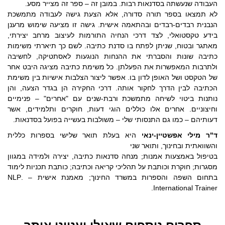
העבודה שנעשתה בסדנאות רבות. במובן זה – ספר זה מצייר מסע.
לא תמצאו בספר תורה סדורה, אלא הצעת גישה לעבודה מתמשכת
הנבנית רבדים-רבדים ובהתאמה אישית. גישה זו מציעה שימוש מרענן
בידע טקסטואלי, לצד דרכי הנחיה התורמות לעיצוב מרחב יצירתי,
מאתגר ובטוח, שניתן לפתח בו סדנת כתיבה. לשם כך תיארתי משימות
כתיבה שונות והסברתי את ההנחות הנוגעות לאסתטיקה, לחשיבה
ולתרבות המאפשרות את הפעלתן. כל משימת כתיבה מציגה היבט אחר
של הטקסט ושל האופן לדון בו. אפשר ליצור הצלבות אישיות בין משימת
הכתיבה לבין הדרך לחקור אותה. דרכי החקירה הן בגדר הצעה, והן
נותנות ביטוי לשיחה מתמשכת ורבת-שנים עם "אחרים" – פנימיים
וחיצוניים. אחרים אלו כוללים הוגי דעות, חוקרים ותלמידים, אשר
דעותיהם – כמו גם התנסותי שלי – משולבות בעשייה בפועל בסדנאות.
ד"ר מילי אפשטיין-ינאי
היא בעלת תואר שלישי בספרות כללית
והשוואתית ובחינוך, ותואר שני
בטיפול באמצעות אמנות; מנחה סדנאות כתיבה, יצירה ולמידה במגוון
מסגרות; חוקרת וכותבת על תהליכי קריאה וכתיבה; כותבת תכניות לימוד
בתחום השפה והספרות במשרד החינוך; מאמנת אישית – .NLP
International Trainer.