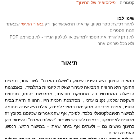
קטגוריה:
"פילוסופיה של החינוך"
שימו לב!
לאחר רכישת ספר מקוון, קריאתו תתאפשר אך ורק
באזור האישי
שבאתר
חנות הספרים.
לא ניתן להוריד את הספר למחשב או לטלפון הנייד - לא בפורמט PDF
ולא בכל פורמט אחר.
תיאור
​תמצית החינוך היא בעינינו עיסוק ב"שאלת האדם". לשון אחר, תמצית
החינוך היא ההוויה המביאה לעירור שאלות קיומיות בתלמיד, ובאמצעות
הדיאלוג המתרחש בה מתחזקת תודעתו, מתגבשת זהותו, מותווית
השקפת עולמו, נקנים ערכיו, ומסתמנת תכנית חייו. ההוויה הזאת בבית
הספר, אמנם מרביתה מתקיימת במצבי למידה, אולם היא איננה תחומה
למישור האינטלקטואלי בלבד. לפיכך, אף שהמאמרים שכינסנו בקובץ זה
מכוונים לאינטלקט, ברצוננו להדגיש שעירור "שאלות האדם" והעיסוק בהן
בחינוך נעשים גם – ולעתים אף ביתר שאת – במישור הרגש, הנפש,
האמונה והרוח.