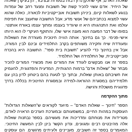
שאלות האדם, אף שחלקן נדון רבות בספרות ובציבור, הן בעיקרן שאלות
של היחיד. אדם עשוי להכיר קשת של תשובות ומנעד רחב של עמדות
בנוגע לשאלות קיום, ביניהן תשובות אובייקטיביות לכאורה, כאלה שהוא
עשוי למצוא בכתביהם של אנשי מדע; אבל התשובה שתעצב את תפיסת
עולמו ואת התנהגותו היא זו שיגדיר בעצמו ומתוך עצמו באורח אותנטי.
בסופו של דבר המענה הוא מענה אישי שלו, והתוקף העיקרי לו הוא היותו
אישי-פנימי. כך גם בחינוך. אותה הוויה חינוכית מעוררת את השאלות
ומעודדת שיח וחקירה משותפים בקרב התלמידים ובינם לבין המורה,
אבל אין בחינוך כדי להציע "תשובת בית ספר". התשובה היא בהכרח
סובייקטיבית, של התלמידה ושל התלמיד.
בספר זה אנו מבקשים לעודד את המורים ואת מכשירי המורים להכיר
מבחר של "שאלות אדם" ברמות ההגותית, המדעית והפדגוגית, להעמיק
את חשיבתם באותן שאלות, ובתוך כך לטעת בהם ביטחון לדון בהן עם
תלמידיהם במסגרת ההוראה-למידה ובמסגרת החינוכית בכללה בדרך
פדגוגית מושכלת ורגישה.
מתוך ההקדמה
הספר "חינוך – שאלות האדם" – מיועד לקוראים ש"השאלות הגדולות"
העוסקות במהות החיים, במשמעותם ובמערכת הערכים הראויה לאדם,
מטרידות את מנוחתם ומדריכות את מעשיהם. בספר נבחנות שאלות
אלה מהיבטים רבים ומגוונים, ונדון הקשר בינן לבין המעשה החינוכי.
המאמרים בספר זה חשובים, מעניינים ולעיתים מרגשים. הם עוסקים