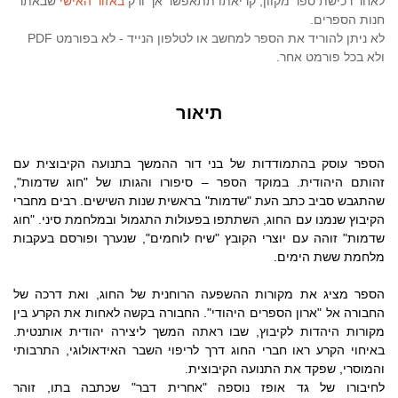
לאחר רכישת ספר מקוון, קריאתו תתאפשר אך ורק
באזור האישי
שבאתר
חנות הספרים.
לא ניתן להוריד את הספר למחשב או לטלפון הנייד - לא בפורמט PDF
ולא בכל פורמט אחר.
תיאור
הספר עוסק בהתמודדות של בני דור ההמשך בתנועה הקיבוצית עם
זהותם היהודית. במוקד הספר – סיפורו והגותו של "חוג שדמות",
שהתגבש סביב כתב העת "שדמות" בראשית שנות השישים. רבים מחברי
הקיבוץ שנמנו עם החוג, השתתפו בפעולות התגמול ובמלחמת סיני. "חוג
שדמות" זוהה עם יוצרי הקובץ "שיח לוחמים", שנערך ופורסם בעקבות
מלחמת ששת הימים.
הספר מציג את מקורות ההשפעה הרוחנית של החוג, ואת דרכה של
החבורה אל "ארון הספרים היהודי". החבורה בקשה לאחות את הקרע בין
מקורות היהדות לקיבוץ, שבו ראתה המשך ליצירה יהודית אותנטית.
באיחוי הקרע ראו חברי החוג דרך לריפוי השבר האידאולוגי, התרבותי
והמוסרי, שפקד את התנועה הקיבוצית.
לחיבורו של גד אופז נוספה "אחרית דבר" שכתבה בתו, זוהר