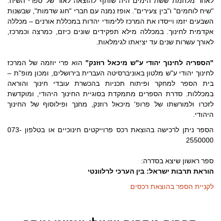
לאחר מלחמת ששת הימים היה שותף להוצאה לאור של ספרי השיח:
"שיח לוחמים" ו"בין צעירים". אופז נמנה עם חברי "חוג שדמות", שבשנות
השבעים יזמו וייסדו את המרכז ללימודי יהדות במכללת אורנים – מכללה
אקדמית לחינוך. במכללה מילא תפקידים שונים כיזם, כמרצה וכמרכז,
לאורך עשרות שנים עד יציאתו לגימלאות.
"הספריה לחינוך יהודי ע"ש מיכאל רוזנק"
הוא פרי יוזמה של המרכז
לחינוך יהודי ע"ש מלטון באוניברסיטה העברית בירושלים, ומכון מופ"ת –
בית הספר למחקר ופיתוח תכניות בהכשרת עובדי חינוך והוראה
במכללות. סדרת הספרים מתמקדת בסוגיית החינוך היהודי, ומוקדשת
לזכרו ולמורשתו של פרופ' מיכאל רוזנק, מחנך ופילוסוף של החינוך
היהודי.
הספר ניתן לרכישה בהוצאת רכס פרוייקטים חינוכיים או בטלפון 073-
2550000
ספר ראשון שיצא בסדרה:
הוראת תרבות ישראל: בין הערכי לרלוונטי
לקניית הספר בהוצאת רכסים