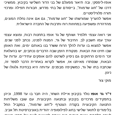
אופז-ליפסקי, ובה תיאור מפעלם של בני הדור השלישי בקיבוץ, ממשיכי
דרכו של "חוג שדמות", בייסודם של בתי מדרש, חבורות תפילה ומרכזי
תורה פלורליסטיים.
אפשר להעריך שמורשתו של "חוג שדמות", גם אם אינה נחלת המונים,
מהדהדת ומשפיעה במחוזות רוח ותרבות של החברה הישראלית.
אני רואה עצמי תלמיד ושותף של גד אופז בתחנות רבות, ומוצא עצמי
עורך עמו חשבון לב. החיבוד של גד, המנוח לפנינו, נכתב לפני שנים.
אפשר למצוא בו עדות להלך הרוח ששרר בנו באותם ימים, ואת האופן
שבו חזינו את הבאות. מנקודת הזמן שבה הדברים נכתבים, יש בהעלאת
זכר הימים הרחוקים גם ניסיון לשרטט להם אופקים עתידיים. עדות על
הבאות, שנסתרו מאיתנו אז, אפשר לקרוא באחרית הדבר לספר זה,
שכתבה בתו של גד, כמשקיפה מבפנים. עדותה היא בבחינת גלגולו של
ניגון.
מוקי צור
ד"ר גד אופז
נולד בקיבוץ איילת השחר, היה חבר בו עד 1998, וכיהן
בתפקידים מרכזיים בקיבוץ ובתנועה הקיבוצית. עם שובו משליחות
התנועה הקיבוצית בקנדה הצטרף ל"חוג שדמות", במקביל החל
בלימודים לתואר שלישי בחוג לפילוסופיה יהודית באוניברסיטת תל אביב.