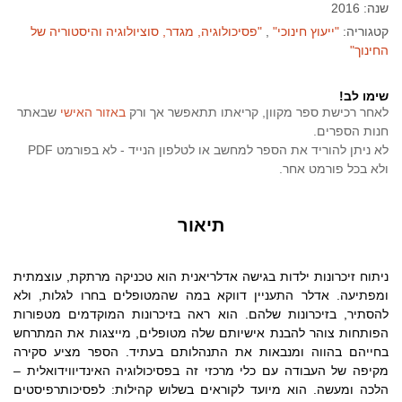
שנה: 2016
קטגוריה:
"ייעוץ חינוכי"
"פסיכולוגיה, מגדר, סוציולוגיה והיסטוריה של
החינוך"
שימו לב!
לאחר רכישת ספר מקוון, קריאתו תתאפשר אך ורק
באזור האישי
שבאתר
חנות הספרים.
לא ניתן להוריד את הספר למחשב או לטלפון הנייד - לא בפורמט PDF
ולא בכל פורמט אחר.
תיאור
​ניתוח זיכרונות ילדות בגישה אדלריאנית הוא טכניקה מרתקת, עוצמתית
ומפתיעה. אדלר התעניין דווקא במה שהמטופלים בחרו לגלות, ולא
להסתיר, בזיכרונות שלהם. הוא ראה בזיכרונות המוקדמים מטפורות
הפותחות צוהר להבנת אישיותם שלה מטופלים, מייצגות את המתרחש
בחייהם בהווה ומנבאות את התנהלותם בעתיד. הספר מציע סקירה
מקיפה של העבודה עם כלי מרכזי זה בפסיכולוגיה האינדיווידואלית –
הלכה ומעשה. הוא מיועד לקוראים בשלוש קהילות: לפסיכותרפיסטים