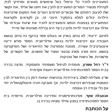
המעוניינים להכיר כלי טיפולי בעל שימושים מגוונים ומרחיקי לכת;
לקהילת מכשירי המורים המעוניינים להבין את חזונו של אדלר, את הקשר
שלו לעיצוב דמותם של מבוגרים תורמים ויוצרים ואת המקום שזיכרונות
הילדות יכולים למלא בתפקיד חינוכי זה; וכן לקוראים ולקוראות
המתעניינים בצפונות הנפש והמעוניינים להכיר את שיטת עבודתו של
אדלר עם זיכרונות ילדות ולהבין כיצד היא נבדלת משיטתו של פרויד.
למיטב ידיעתי, לא נכתב בארץ או בעולם ספר בהיקף כה נרחב בנושא
העבודה עם זיכרונות ילדות בגישה אדלריאנית. הספר פורש יריעה
אינטגרטיבית עשירה, מגוונת ומפורטת של התיאוריה ושל הפרקטיקה
בנושא, והוא מציג מארג צבעוני ועשיר של מושגים, של הקשרים, של
פרשנויות, של גישות ושל טכניקות.
ד״ר רחל שפרון
, מומחית לטיפול משפחתי ותעסוקתי, מרצה בכירה
בבית הספר לפסיכותרפיה אדלריאנית ויועצת אקדמית.
שריג מצליחה לשלב ביצירתיות וברגישות יוצאות דופן בין התיאוריה לבין
האמנות שבפירוש זיכרונות ילדות, וכך מעניקה חוויה אינטלקטואלית יחד
עם כלי עבודה רב-עוצמה
אנאבלה שקד
, פסיכותרפיסטית ומדריכה אדלריאנית, מייסדת בית
הספר לפסיכותרפיה במכון אדלר ומנחה בכירה בו.
על הכותבת