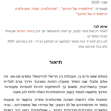
שנה: 2020
קטגוריה:
"פילוסופיה של החינוך"
"פסיכולוגיה, מגדר, סוציולוגיה
והיסטוריה של החינוך"
שימו לב!
לאחר רכישת ספר מקוון, קריאתו תתאפשר אך ורק
באזור האישי
שבאתר
חנות הספרים.
לא ניתן להוריד את הספר למחשב או לטלפון הנייד - לא בפורמט PDF
ולא בכל פורמט אחר.
תיאור
בעולם שאנו חיים בו, הגבולות בין הריאלי לווירטואלי נמסים אט-אט. זהו
עולם גלובלי שבו הפחד מאובדן הזהות ומאיבוד הדרך גורם לעליית
הצורך בהשתייכות, ומשום כך להתחזקות זהויות לאומיות ומקומיות.
החינוך מתקשה לעמוד בקצב ההתפתחויות האלה ולתת להן מענה.
תופעות אלה דורשות חשיבה פסיכולוגית אחרת. בהקשר זה מוצגות
בספר זה תפיסותיהם של לב ויגוצקי, של עמיתיו ושל ממשיכיהם – נציגי
התאוריה החברתית-תרבותית בחינוך – שקולותיהם בקעו כבר בשנות