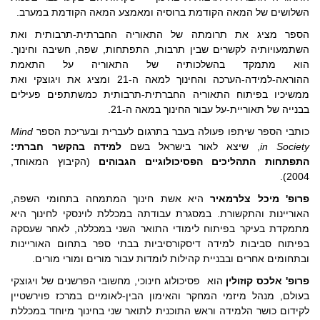
השלושים של המאה הקודמת ברוסיה ומאמצע המאה הקודמת במערב.
הספר מציג את תרומתה של התאוריה החברתית-תרבותית ואת
השתמעויותיה לקשרים שבין תרבות, התפתחות, שפה, חשיבה וחינוך.
הוא מתמקד בהשלכותיה של התאוריה על התאמת
ההוראה-למידה-הערכה והחינוך למאה ה-21 ומציג את ויגוצקי ואת
ממשיכיו בפיתוח התאוריה החברתית-תרבותית כמשתתפים פעילים
בבנייה של תאוריית-על עבור החינוך במאה ה-21.
כותבי הספר שיתפו פעולה בעבר בתרגום לעברית ובעריכת הספר
Mind
in Society
, שיצא לאור בישראל בשם
למידה בהקשר חברתי:
התפתחות התהליכים הפסיכולוגיים הגבוהים
(הקיבוץ המאוחד,
2004).
פרופ' מיכל צלרמאיר
היא אשת חינוך המתמחה בתחומי השפה,
האוריינות והתקשורת. במסגרת עבודתה במכללת לוינסקי לחינוך היא
מתמקדת בעיקר בפיתוח לימודי התואר השני במכללה, לאחר שעסקה
בפיתוח סביבות למידה דיסקורסיביות בבתי ספר בתחום האוריינות
ובתחומים אחרים ובבניית קהילות לומדות עבור מורים ומורי מורים.
פרופ' אלכס קוזולין
הוא פסיכולוג חינוכי, מחשובי הפרשנים של ויגוצקי
בעולם, מנהל מיזמי המחקר והאימון הבין-לאומיים במרכז פוירשטיין
לקידום כושר הלמידה וראש התוכנית לתואר שני בחינוך מיוחד במכללת