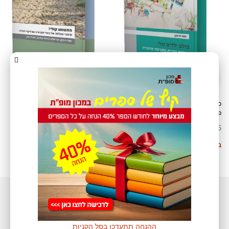
כולם ילדים שלי: תודעה הורית כתפיסה
התשמע קולי? סיפורי הצלחה של בוגרי
פדגוגית בהכשרה להוראה
אקדמיה עם ליקויי למידה
₪
25
₪
25
בחר אפשרויות
בחר אפשרויות
ההנחה תתעדכן בסל הקניות