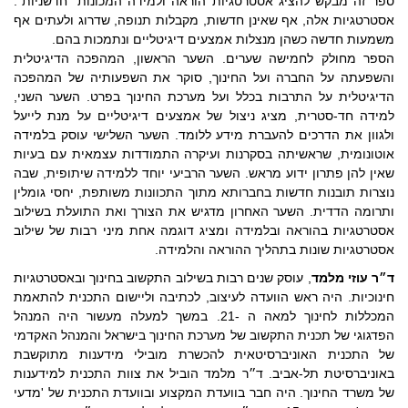
ספר זה מבקש להציג אסטרטגיות הוראה ולמידה המכונות "חדשניות".
אסטרטגיות אלה, אף שאינן חדשות, מקבלות תנופה, שדרוג ולעתים אף
משמעות חדשה כשהן מנצלות אמצעים דיגיטליים ונתמכות בהם.
הספר מחולק לחמישה שערים. השער הראשון, המהפכה הדיגיטלית
והשפעתה על החברה ועל החינוך, סוקר את השפעותיה של המהפכה
הדיגיטלית על התרבות בכלל ועל מערכת החינוך בפרט. השער השני,
למידה חד-סטרית, מציג ניצול של אמצעים דיגיטליים על מנת לייעל
ולגוון את הדרכים להעברת מידע ללומד. השער השלישי עוסק בלמידה
אוטונומית, שראשיתה בסקרנות ועיקרה התמודדות עצמאית עם בעיות
שאין להן פתרון ידוע מראש. השער הרביעי יוחד ללמידה שיתופית, שבה
נוצרות תובנות חדשות בחברותא מתוך התכוונות משותפת, יחסי גומלין
ותרומה הדדית. השער האחרון מדגיש את הצורך ואת התועלת בשילוב
אסטרטגיות בהוראה ובלמידה ומציג דוגמה אחת מיני רבות של שילוב
אסטרטגיות שונות בתהליך ההוראה והלמידה.
ד״ר עוזי מלמד
, עוסק שנים רבות בשילוב התקשוב בחינוך ובאסטרטגיות
חינוכיות. היה ראש הוועדה לעיצוב, לכתיבה וליישום התכנית להתאמת
המכללות לחינוך למאה ה -21. במשך למעלה מעשור היה המנהל
הפדגוגי של תכנית התקשוב של מערכת החינוך בישראל והמנהל האקדמי
של התכנית האוניברסיטאית להכשרת מובילי מידענות מתוקשבת
באוניברסיטת תל-אביב. ד״ר מלמד הוביל את צוות התכנית למידענות
של משרד החינוך. היה חבר בוועדת המקצוע ובוועדת התכנית של 'מדעי