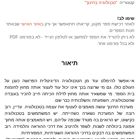
קטגוריה:
"טכנולוגיה בחינוך"
שימו לב!
לאחר רכישת ספר מקוון, קריאתו תתאפשר אך ורק
באזור האישי
שבאתר
חנות הספרים.
לא ניתן להוריד את הספר למחשב או לטלפון הנייד - לא בפורמט PDF
ולא בכל פורמט אחר.
תיאור
אי-אפשר להימלט עוד מן הטכנולוגיה הדיגיטלית הפרושה כענן על
העולם כולו. גם מי שרוצה בכך אינו יכול עוד לעצור אותה מחוץ לחומות
בית הספר. מי שמשאיר אותה מחוץ לדלת הכיתה חייב להכיר בעובדה
שהטכנולוגיה, השפעתה והשלכותיה כבר שם.
מערכת החינוך עושה מאמצים לעטוף את עצמה בטכנולוגיה. עדיין, רוב
רובה של המערכת נשארה כשהייתה. יש המשתמשים בטכנולוגיה
כקישוט, יש הרואים בה מטרד שנכפה עליהם, ויש המאמצים אותה מתוך
אמונה ביכולתה לשנות, לשפר ולהיטיב את דרכי ההוראה והלמידה. רוב
המשתמשים בה דבקים בדרכי ההוראה השגרתיות, המסורתיות.