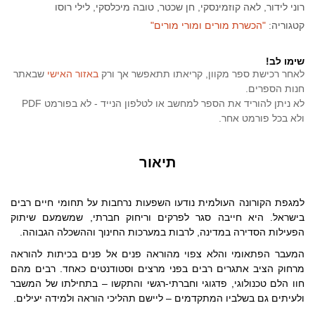
רוני לידור, לאה קוזמינסקי, חן שכטר, טובה מיכלסקי, לילי רוסו
קטגוריה:
"הכשרת מורים ומורי מורים"
שימו לב!
לאחר רכישת ספר מקוון, קריאתו תתאפשר אך ורק
באזור האישי
שבאתר
חנות הספרים.
לא ניתן להוריד את הספר למחשב או לטלפון הנייד - לא בפורמט PDF
ולא בכל פורמט אחר.
תיאור
למגפת הקורונה העולמית נודעו השפעות נרחבות על תחומי חיים רבים
בישראל. היא חייבה סגר לפרקים וריחוק חברתי, שמשמעם שיתוק
הפעילות הסדירה במדינה, לרבות במערכות החינוך וההשכלה הגבוהה.
המעבר הפתאומי והלא צפוי מהוראה פנים אל פנים בכיתות להוראה
מרחוק הציב אתגרים רבים בפני מרצים וסטודנטים כאחד. רבים מהם
חוו הלם טכנולוגי, פדגוגי וחברתי-רגשי והתקשו – בתחילתו של המשבר
ולעיתים גם בשלביו המתקדמים – ליישם תהליכי הוראה ולמידה יעילים.