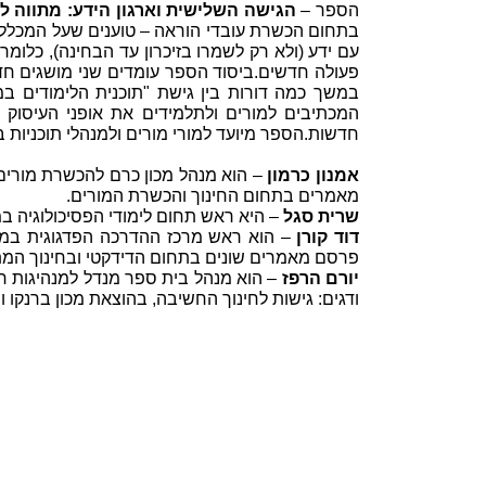
הספר –
הגישה השלישית וארגון הידע: מתווה
בתחום הכשרת עובדי הוראה – טוענים שעל המכללו
עם ידע (ולא רק לשמרו בזיכרון עד הבחינה), כלומר
פעולה חדשים.ביסוד הספר עומדים שני מושגים חד
במשך כמה דורות בין גישת "תוכנית הלימודים במר
המכתיבים למורים ולתלמידים את אופני העיסוק 
חדשות.הספר מיועד למורי מורים ולמנהלי תוכניות ב
אמנון כרמון
– הוא מנהל מכון כרם להכשרת מורים 
מאמרים בתחום החינוך והכשרת המורים.
שרית סגל
– היא ראש תחום לימודי הפסיכולוגיה במ
דוד קורן
– הוא ראש מרכז ההדרכה הפדגוגית במכל
פרסם מאמרים שונים בתחום הדידקטי ובחינוך המת
יורם הרפז
– הוא מנהל בית ספר מנדל למנהיגות חי
ודגים: גישות לחינוך החשיבה, בהוצאת מכון ברנקו וי