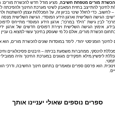
 להכשרת מורים מטפחת חשיבה
, מציע מודל חדש להכשרת מורים: מכ
ת לחינוך להתייצב בחזית המאבק לשינוי מערכת החינוך ולהפיכתה
 – לחשוב. כדי לחולל שינוי בכיוון זה, על המכללות עצמן להשתנות 
שים: הגישה השלישית וארגון הידע המוסדי. הגישה השלישית מנסה
כז" לבין גישת "הילד במרכז"; ארגון הידע המוסדי מתייחס לדפוס
בידע. אימוץ הגישה השלישית ויצירת דפוסים חדשים של ארגון יד
תחום הכשרת מורים, אולם כל מי שעוסק בחינוך עשוי למצוא בו עניין 
לחינוך הומניסטי יהודי. לימד במוסדות שונים להכשרת מורים, הוא 
כללת לוינסקי, ממחברות משמעת בכיתה – היבטים פסיכולוגיים וחינו
לת ליפשיץ.מילא תפקידים מגוונים במערכת החינוך והיה ממובילי
מטי.
נוכית. הוא פרסם ספרים ומאמרים בתחום חינוך החשיבה, ודרכי הורא
יס.
ספרים נוספים שאולי יעניינו אותך