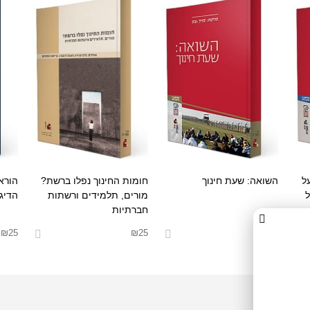
ל
השואה: שעת חינוך
חומות החינוך נפלו ברשת?
הורא
ל
מורים, תלמידים ורשתות
הדיגי
חברתיות
₪
25
₪
25
₪
65
הוסף לסל
בחר אפשרויות
בחר 