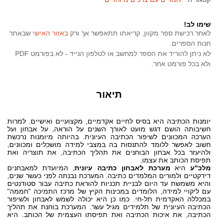
שימו לב!
לאחר רכישת ספר מקוון, קריאתו תתאפשר אך ורק
באזור האישי
שבאתר
חנות הספרים.
לא ניתן להוריד את הספר למחשב או לטלפון הנייד - לא בפורמט PDF
ולא בכל פורמט אחר.
תיאור
יומנות הכתיבה היא בסיס לחיים אקדמיים, מקצועיים ואישיים. למרות
חשיבותה הושם דגש מועט לאורך השנים על הוראה, על אבחון ועל
הערכה המכוונים לשיפור הכתיבה העיונית. בהיותה מיומנות נרכשת
חשוב לאפשר ללומד להתנסות בה במצבי למידה מושכלים ומכוונים,
ולהיעזר בכל אבחון הבוחנים את תהליך הכתיבה, את תוצריה ואת
תפיסת הכותב את עצמו.
מלכ"ע
היא
מערכת לאבחון כתיבה עיונית
, המיועדת למאבחנים
דידקטיים ולמורים המלמדים כתיבה. המערכת נבנתה לפני כעשר שנים,
והיא משמשת עד היום לבניית תכניות להוראת כתיבה עבור סטודנטים
עם ליקויי למידה, הלומדים במכינות הקיץ של מרכז התמיכה "חממה"
במכללה האקדמית תל-חי. כמו כן היא יכולה לשמש לאבחון ולשיפור
הכתיבה העיונית של תלמידים מגיל עשר. המערכת בוחנת את תהליך
הכתיבה, את איכות הכתיבה ואת תפיסתו העצמית של הכותב. היא