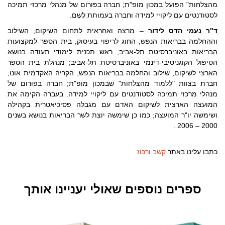
מהצלחות" הפועל במכון מופ"ת; חברה בפורום של מנהלי מרכזי תמיכה
לסטודנטים עם ליקויי למידה וחברה בעמותת לֶשֶם.
ד"ר נעמי הדס לידור
– מרצה ואחראית לתחום השיקום, השילוב
וההחלמה בבריאות הנפש, החוג לריפוי בעיסוק, בית הספר למקצועות
הבריאות באוניברסיטת תל-אביב; ראש תכנית לימודי תעודה בנושא
הטיפול הקוגניטיבי-דינמי באוניברסיטת תל-אביב; מנהלת בית הספר
הארצי לשיקום, שילוב והחלמה בבריאות הנפש, הקריה האקדמית אונו;
חברת בצוות "ללמוד מהצלחות" שבמכון מופ"ת; חברה בפורום של
מנהלי מרכזי תמיכה לסטודנטים עם ליקויי למידה. בעברה הקימה את
המועצה הארצית לשיקום האדם עם מגבלה פסיכיאטרית בקהילה
ושימשה יו"ר המועצה; כמו כן שימשה יוצת לשר הבריאות בנושא בשנים
2000 – 2006 .
כתבו עלינו באתר
קשב ורכוז
ספרים נוספים שאולי יעניינו אותך