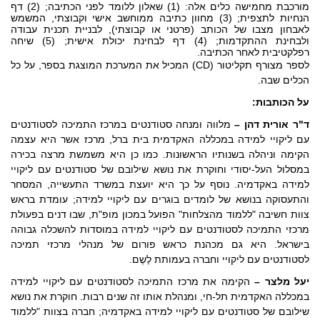
מורכבת מחמישה כלים אלה: (1) שאלון ללומד לפני הכתיבה; (2) דף
הנחיות לתצפית; (3) מחוון כתיבה ממוחשב אישי וקבוצתי, המשמש
לאבחון מצבו של הכותב (פרטני או קבוצתי), לבניית תכנית עבודה
ולבחינת ההתקדמות; (4) דף לבחינת יכולת אישית; (5) שיחה
רפלקטיבית לאחר הכתיבה.
לספר מצורף תקליטור (CD) המכיל את המערכת המוצגת בספר, על כל
הכלים שבה.
על הכותבות:
ד"ר אורית דהן –
מלווה ומנחה סטודנטים במרכז התמיכה לסטודנטים
עם ליקויי למידה במכללה האקדמית בית ברל, מרכז אשר היא עצמה
הקימה וניהלה בשנותיו הראשונות. כמו כן היא משמשת מרצה בכירה
במסלול העל-יסודי וחוקרת את נושא שילובם של סטודנטים עם ליקויי
למידה באקדמיה. נוסף על כך היא יועצת במשרד התעשייה, המסחר
והתעסוקה בנושא של לומדים בוגרים עם ליקויי למידה; עומדת בראש
צוות חשיבה "ללמוד מהצלחות" הפועל במכון מופ"ת, שבו דנים בפעולת
מרכזי התמיכה לסטודנטים עם ליקויי למידה במוסדות להשכלה גבוהה
בישראל. היא גם מכהנת כראש פורום של מנהלי מרכזי תמיכה
לסטודנטים עם ליקויי וחברה בעמותת לֶשֶם.
יעל מלצר –
הקימה את מרכז התמיכה לסטודנטים עם ליקויי למידה
במכללה האקדמית תל-חי, ומנהלת אותו זה שנים רבות. חוקרת את נושא
שילובם של סטודנטים עם ליקויי למידה באקדמיה; חברה בצוות "ללמוד