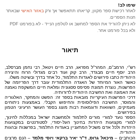
שימו לב!
לאחר רכישת ספר מקוון, קריאתו תתאפשר אך ורק
באזור האישי
שבאתר
חנות הספרים.
לא ניתן להוריד את הספר למחשב או לטלפון הנייד - לא בפורמט PDF
ולא בכל פורמט אחר.
תיאור
רש"י, הרמב"ם, המהר"ל מפראג, הרב חיים ויטאל, רבי נחמן מברסלב,
הרב יוסף חיים מבגדד, הרב קוק ועוד רבים מגדולי הרוח והיצירה
היהודית כתבו פירושים לאגדות התלמוד, כל אחד בדרך ובשיטה משלו.
כאשר האור המיוחד של האגדה התלמודית עובר דרך הפריזמה של
הפרשנות, נוצרת תמונת פסיפס ססגונית ומלאת חיים המשקפת נאמנה
את האמונה ואת החשיבה היהודית לדורותיה.
דרכי הפרשנות העיקריות מובאות בספר זה: הפשט והמחקר, האלגוריה
והמוסר, החשיבה הפילוסופית והחיפוש הקבלי. באמצעות ניתוחים
מעמיקים, השוואות ודוגמאות רבות מוצג בספר העושר הרעיוני הטמון
בפירושים.
הספר נועד למורי מורים לתלמוד ולמחשבת ישראל במכללות לחינוך,
למורי מקצועות היהדות בחינוך העל-יסודי, לסטודנטים במקצועות
היהדות ולכל אדם משכיל המתעניין באגדות התלמוד, בפרשנות ובהגות
היהודית.
הכותבים –
מיכאל גרוס, ד"ר יאיר ברקאי ויוסי מלמד
– הנם מרצים