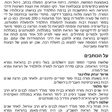
באמצעות המחשה, המחזה, ניתוח אירועים, הפעלה בכתב, ניהול ויכוח,
שימוש בתרשימים ובטבלאות ועוד. הקו המנחה את הצגת השיטות ודרכי
ההוראה הוא התחשבות הן ברמת התלמיד והן בגישתו וביכולותיו של
המורה. כל הצעה מלווה בהסבר דידקטי, מתודי ופדגוגי ובהדגמה על ידי
ניתוח של סוגיה תלמודית (בסך הכל מודגמות כ-200 סוגיות). כמו כן יש
בספר הצעות רבות ומגוונות להפעלת התלמיד ולהפעלת הסטודנט,
ביבליוגרפיה מפורטת ומפתח למציאת כל סוגיה הנדונה בו.הספר מיועד
למורים לדידקטיקה של הוראת תלמוד במכללות, לסטודנטים במכללות
לחינוך ולמורים מתחילים. הוא עשוי לסייע לכל אחד מהם לנתח את
הקשיים בהוראת גמרא ולתכנן את דרכי ההתמודדות שלו עמם. גם
המורה המנוסה עשוי למצוא בן תועלת רבה, שכן יש מגוון של הצעות
חדשות ומעניינות.
על הכותבים
שלושת מחברי הספר הנם ירושלמים, בעלי ניסיון רב בהוראת גמרא
ובדרכי הוראתה, וכתבו סדרת חוברות למורה ולתלמיד על הוראת גמרא
ועל לימודה.
פרופ' יצחק שלזינגר
היה בשעתו מורה בבתי ספר יסודיים ותיכוניים, ולאחר מכן הרצה שנים
רבות באוניברסיטה העברית בירושלים.
יוסי מלמד
היה שנים רבות מורה לגמרא בבית ספר ממ"ד דוגמה לבנים ע"ש הרב
עוזיאל, ולאחר שצבר ניסיון רב לימד הוראת גמרא במכללה האקדמית
לחינוך ע"ש הרא"מ ליפשיץ והדריך בה סטודנטים.
שלמה ריבלין
היה מנהל בית ספר ממ"ד דוגמה לבנים ע"ש הרב עוזיאל, לאחר שנים
רבות של הוראת תושב"ע, וכן היה מורה-מאמן בהוראת גמרא