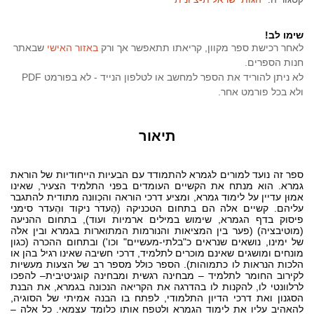
שימו לב!
לאחר רכישת ספר מקוון, קריאתו תתאפשר אך ורק
באזור האישי
שבאתר
חנות הספרים.
לא ניתן להוריד את הספר למחשב או לטלפון הנייד - לא בפורמט PDF
ולא בכל פורמט אחר.
תיאור
ספר זה נועד למורים לגמרא להתמודד עם הבעיות הייחודיות של הוראת
גמרא. הוא מנתח את הקשיים העומדים בפני התלמיד הצעיר, שאינו
אמוּן עדיין על לימוד גמרא, ומציע דרכי הוראה והכְוונה מתודית להתגבר
עליהם. קשיים אלה הם בתחום הטכניקה (הֶעדר ניקוד והֶעדר סימני
פיסוק בדף הגמרא, שימוש במילים ארמיות ועוד), בתחום ההניעה
(מוטיבציה) (פער בין המציאות והנורמות המתוארות בגמרא ובין אלה
של ימינו, נושאים שנראים כ"בלתי-מעשיים" וכו') ובתחום ההכרה (כגון
מונחים ומושגים שאינם מוכרים לתלמיד, דרכי חשיבה שאינו רגיל בהן או
הלכות הנראות לו כתמוהות). הספר כולל מספר רב של הצעות מעשיות
לקירוב החומר לתלמיד – מבחינה רגשית ומבחינה קוגניטיבית– להפכו
לרלוונטי לו, להקנות לו בהדרגה את הקריאה הנכונה בגמרא, את הבנת
הסגנון ואת דרכי הדיון התלמודי, לפתח בו הבנה אמיתי של הסוגיה,
להאהיב עליו את לימוד הגמרא ולטפח אותו כלומד עצמאי. כל אלה –