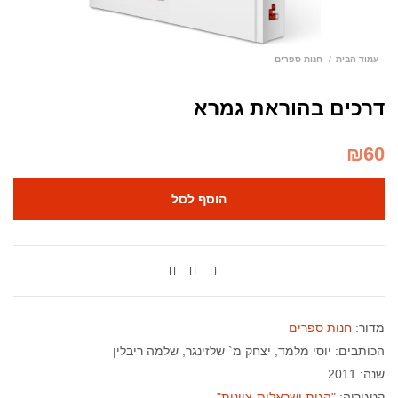
עמוד הבית
חנות ספרים
דרכים בהוראת גמרא
₪
60
הוסף לסל
מדור:
חנות ספרים
הכותבים:
יוסי מלמד
יצחק מ` שלזינגר
שלמה ריבלין
שנה: 2011
קטגוריה:
"הגות ישראלית-ציונית"