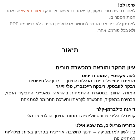
שימו לב!
לאחר רכישת ספר מקוון, קריאתו תתאפשר אך ורק
באזור האישי
שבאתר
חנות הספרים.
לא ניתן להוריד את הספר למחשב או לטלפון הנייד - לא בפורמט PDF
ולא בכל פורמט אחר.
תיאור
עיון מחקר והוראה בהכשרת מורים
לאה אקשטיין, עמוס דריפוס
מרצים דיסציפלינריים במכללות לחינוך – מגוון של טיפוסים
רבקה לזובסקי, ריבקה רייכנברג, טלי זייגר
המורה החונך במסגרת ההתמחות בהוראה: מאפייני התפקיד הרצוי,
הבחירה בתפקיד, ההכשרה לקראתו והערכת התרומה למתמחה
דיאנה סילברמן-קלר
קווים לתהליכי פרופסיונליזציה בתחום החינוך הבלתי פורמלי
ברוריה מרגולים, בת שבע אילני
בין לשון למתמטיקה – חינוך לחשיבה אוריינית בפתרון בעיות מילוליות
במתמטיקה