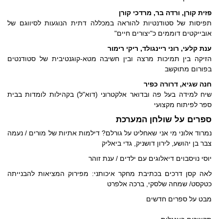
פזית קורן, ורדה בר, מרדכי קורן
תפיסות של סטודנטיות להוראה במכללה דתית הנוגעות לסיווגם של
אובייקטים דוממים כ"יצורים חיים"
ענת קלעי, רוני ריינגולד, ריקי רימור
הזיקה בין תמיכות מרצה ובין חשיבה מטא-קוגנטיבית של סטודנטים
בפורום מתוקשב
חנה שגיא, דרורה כפיר
שיח למידה בעל פה ובדואר אלקטרוני (דוא"ל) בקהילות לומדות בבית
ספר לפיתוח מקצועי
ספרים על שולחן המערכת
נמרוד אלוני מי אני שאחליט על גורלם? דילמות אתיות של מורים / נעמה
צבר בן יהושע, לירון דושניק, גדי ביאליק
יוסי נויסבוים דיאלוגים עם ילדים / ענת זוהר
לאה קסן דרכים בכתיבת מחקר איכותני: מפירוק המציאות להבנייתה
כטקסט/ שמחה שלסקי, ברכה אלפרט
מבט על ספרים חדשים