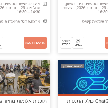
שישה מפגשים בימי ראשון,
מועדים:
שישה מפגשים בימ
החל מה- 29 בנובמבר 2026, בשעות:
14:30 – 16:30
ר שולמית קיציס
מרצה:
פרופ' אריאלה פופר-
29
מועדים
ה
לפרטים והרשמה
נוספים
נובמבר
נ
לרישום כמתעניין
תוכנית אלומות מחזור ג'