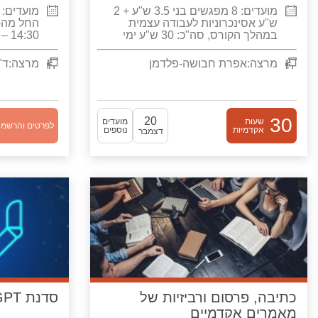
מועדים:
8 מפגשים בני 3.5 ש"ע + 2
מועדים:
ש"ע אסינכרוניות לעבודה עצמית
במהלך הקורס, סה"כ: 30 ש"ע ימי
14:30 – 16:30
ראשון 18:30 – 21:15
מרצה:
אפרת חבושה-פלדמן
מרצה:
ד"
30
20
שעות
מועדים
לפרטים והרשמ
אקדמיות
נוספים
דצמבר
כתיבה, פרסום ורביזיות של
סדנת ChatGPT כולל התנסות
מאמרים אקדמיים