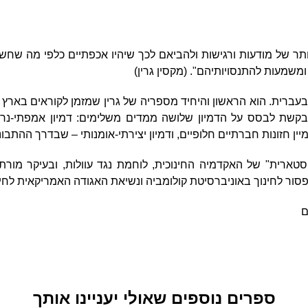
ותר של מודעות ורגישות ולהביאם לכך שיהיו אכפתיים כלפי מה שחשו
 ומשמעות להתנסויותיהם". (מקסין גרין)
עברית. הוא הראשון והיחיד מספריה של גרין שמזמן לקוראים בארץ 
מבקשת לבסס על הדמיון שלושה ממדים משלימים: דמיון אמפתי-נרט
ן חזונות חברתיים חלופיים, ודמיון יצירתי-אומנותי – שבדרך ההתבונ
קסטארית" של האקדמיה החינוכית, לוחמת נגד עוולות, ובעיקר מור
סור לחינוך באוניברסיטת קולומביה ונשיאת האגודה האמריקאית לחינ
ם
ספרים נוספים שאולי יעניינו אותך