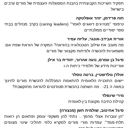
תפקיד השייכות הקבוצתית בהבנת המסוגלות העצמית של מורים ערבים
בישראל
חוה פרידמן, יזהר אופלטקה
טיפוסי "מנהיגים דואגים לאחֵר" (caring leaders) בקרב מנהלים בבתי
ספר יסודיים ממלכתיים
אורית אבידב-אונגר, עליזה עמיר
מה מעכב את שילוב הטכנולוגיה בהוראה? המקרה של הוראת שפת אם:
משמעויות להכשרה ולפיתוח מקצועי של מורים
סיגל בן עמרם, נועה אהרוני, יהודית בר אילן
אוריינות מידע של תלמידי כיתות ה-ו
אולז'ן גולדשטיין, ברטה טסלר
יישום התוכנית הלאומית להתאמת המכללות להכשרת מורים לחינוך
במאה ה 21- : מה השתנה בהכשרת סטודנטים להוראה מתוקשבת?
מירי שינפלד
קהילת כתיבה מקוונת בין-לאומית
סיגל אחיטוב, שולמית חשן (מנצורה)
"הן עוברות אצלי מהפך… נתתי להן משקפי עומק ופתאום הן רואות
תלת-ממד": עמדות מורי מורים למקרא כלפי תהליכי שינוי מצופים