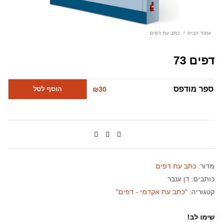
עמוד הבית
כתב עת דפים
דפים 73
ספר מודפס
30
₪
הוסף לסל
מדור:
כתב עת דפים
כותבים:
דן ענבר
קטגוריה:
"כתב עת אקדמי - דפים"
שימו לב!